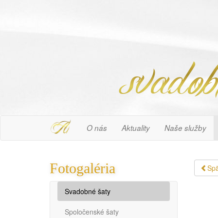
O nás
Aktuality
Naše služby
Fotogaléria
Spä
Svadobné šaty
Spoločenské šaty